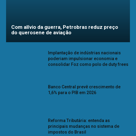
Com alívio da guerra, Petrobras reduz preço
do querosene de aviação
Implantação de indústrias nacionais
poderiam impulsionar economia e
consolidar Foz como polo de duty frees
Banco Central prevê crescimento de
1,6% para o PIB em 2026
Reforma Tributária: entenda as
principais mudanças no sistema de
impostos do Brasil