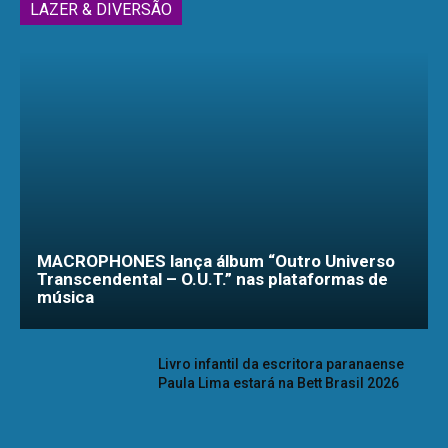
LAZER & DIVERSÃO
MACROPHONES lança álbum “Outro Universo
Transcendental – O.U.T.” nas plataformas de
música
Livro infantil da escritora paranaense
Paula Lima estará na Bett Brasil 2026