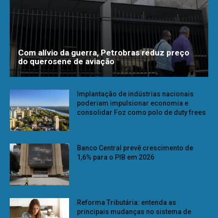
Com alívio da guerra, Petrobras reduz preço
do querosene de aviação
Implantação de indústrias nacionais
poderiam impulsionar economia e
consolidar Foz como polo de duty frees
Banco Central prevê crescimento de
1,6% para o PIB em 2026
Reforma Tributária: entenda as
principais mudanças no sistema de