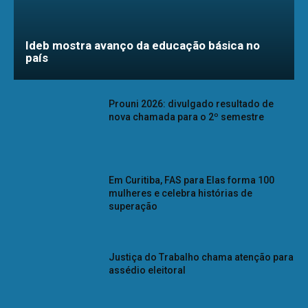
Ideb mostra avanço da educação básica no
país
Prouni 2026: divulgado resultado de
nova chamada para o 2º semestre
Em Curitiba, FAS para Elas forma 100
mulheres e celebra histórias de
superação
Justiça do Trabalho chama atenção para
assédio eleitoral