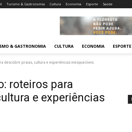
il
Turismo & Gastronomia
Cultura
Economia
Esporte
Saúde
ISMO & GASTRONOMIA
CULTURA
ECONOMIA
ESPORTE
ra descobrir praias, cultura e experiências inesquecíveis
o: roteiros para
cultura e experiências