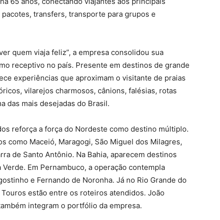
á 65 anos, conectando viajantes aos principais
pacotes, transfers, transporte para grupos e
ver quem viaja feliz”, a empresa consolidou sua
mo receptivo no país. Presente em destinos de grande
ece experiências que aproximam o visitante de praias
óricos, vilarejos charmosos, cânions, falésias, rotas
ma das mais desejadas do Brasil.
os reforça a força do Nordeste como destino múltiplo.
ros como Maceió, Maragogi, São Miguel dos Milagres,
arra de Santo Antônio. Na Bahia, aparecem destinos
a Verde. Em Pernambuco, a operação contempla
Agostinho e Fernando de Noronha. Já no Rio Grande do
 Touros estão entre os roteiros atendidos. João
 também integram o portfólio da empresa.