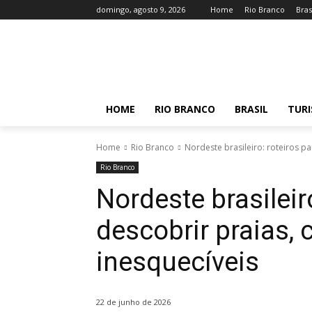
domingo, agosto 9, 2026
Home
Rio Branco
Bras
HOME
RIO BRANCO
BRASIL
TUR
Home
Rio Branco
Nordeste brasileiro: roteiros pa
Rio Branco
Nordeste brasileir
descobrir praias, 
inesquecíveis
22 de junho de 2026