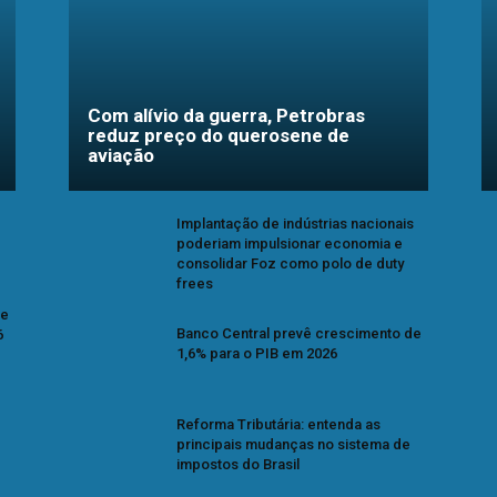
Com alívio da guerra, Petrobras
reduz preço do querosene de
aviação
Implantação de indústrias nacionais
poderiam impulsionar economia e
consolidar Foz como polo de duty
frees
se
Banco Central prevê crescimento de
6
1,6% para o PIB em 2026
Reforma Tributária: entenda as
principais mudanças no sistema de
impostos do Brasil