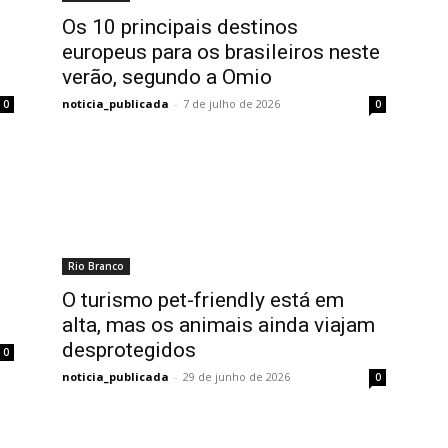
Os 10 principais destinos
europeus para os brasileiros neste
verão, segundo a Omio
noticia_publicada
-
7 de julho de 2026
0
0
Rio Branco
O turismo pet-friendly está em
alta, mas os animais ainda viajam
desprotegidos
0
noticia_publicada
-
29 de junho de 2026
0