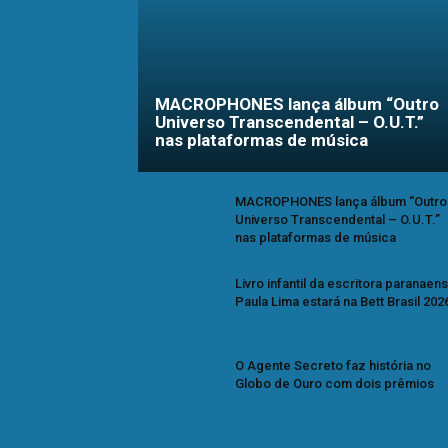
MACROPHONES lança álbum “Outro
Universo Transcendental – O.U.T.”
nas plataformas de música
MACROPHONES lança álbum “Outro
Universo Transcendental – O.U.T.”
nas plataformas de música
Livro infantil da escritora paranaen
Paula Lima estará na Bett Brasil 202
O Agente Secreto faz história no
Globo de Ouro com dois prêmios