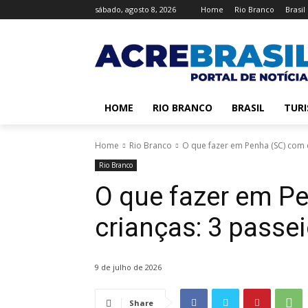
sábado, agosto 8, 2026
Home
Rio Branco
Brasil
HOME
RIO BRANCO
BRASIL
TUR
Home
Rio Branco
O que fazer em Penha (SC) com c
Rio Branco
O que fazer em P
crianças: 3 passe
9 de julho de 2026
Share