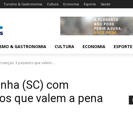
Turismo & Gastronomia
Cultura
Economia
Esporte
Saúde
ISMO & GASTRONOMIA
CULTURA
ECONOMIA
ESPORTE
rianças: 3 passeios que valem...
enha (SC) com
ios que valem a pena