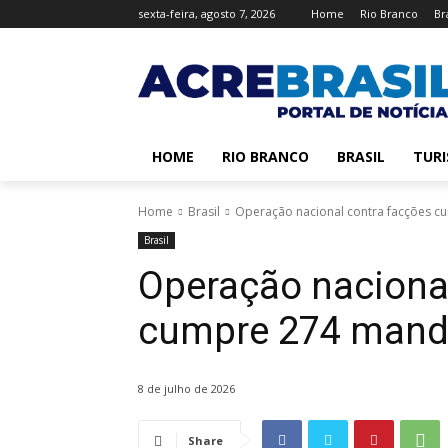
sexta-feira, agosto 7, 2026
Home
Rio Branco
Br
HOME
RIO BRANCO
BRASIL
TUR
Home
Brasil
Operação nacional contra facções 
Brasil
Operação naciona
cumpre 274 mand
8 de julho de 2026
Share