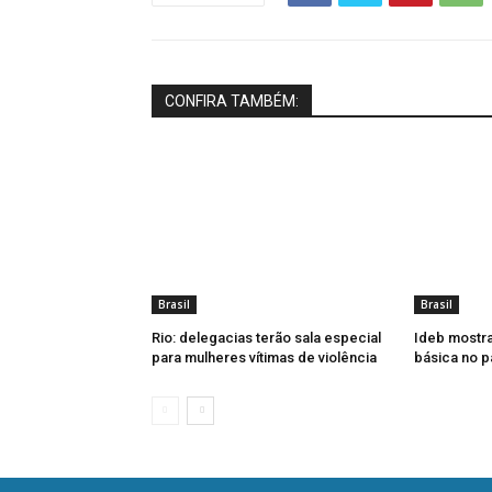
CONFIRA TAMBÉM:
Brasil
Brasil
Rio: delegacias terão sala especial
Ideb mostr
para mulheres vítimas de violência
básica no p