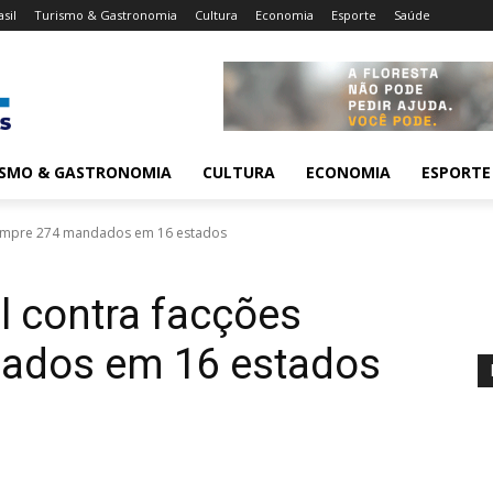
asil
Turismo & Gastronomia
Cultura
Economia
Esporte
Saúde
ISMO & GASTRONOMIA
CULTURA
ECONOMIA
ESPORTE
cumpre 274 mandados em 16 estados
l contra facções
ados em 16 estados