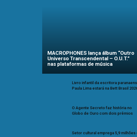
MACROPHONES lança álbum “Outro
Universo Transcendental – O.U.T.”
nas plataformas de música
Livro infantil da escritora paranaen
Paula Lima estará na Bett Brasil 202
O Agente Secreto faz história no
Globo de Ouro com dois prêmios
Setor cultural emprega 5,9 milhões