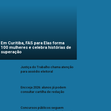
Em Curitiba, FAS para Elas forma
100 mulheres e celebra histórias de
superação
Justiça do Trabalho chama atenção
para assédio eleitoral
Encceja 2026: alunos já podem
consultar cartilha de redação
Concursos públicos seguem