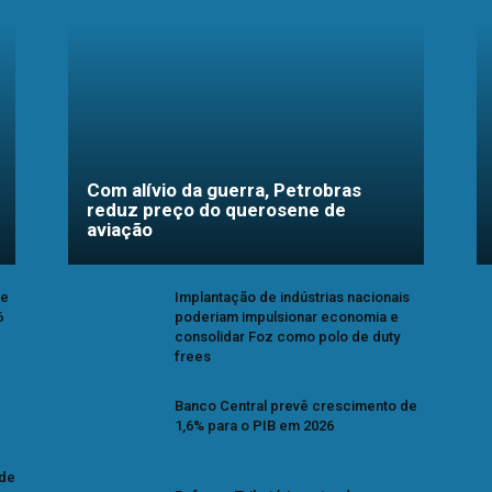
Com alívio da guerra, Petrobras
reduz preço do querosene de
aviação
se
Implantação de indústrias nacionais
6
poderiam impulsionar economia e
consolidar Foz como polo de duty
frees
Banco Central prevê crescimento de
1,6% para o PIB em 2026
 de