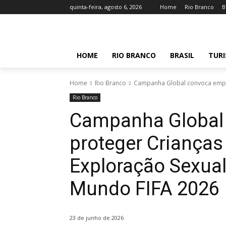
quinta-feira, agosto 6, 2026
Home
Rio Branco
B
HOME
RIO BRANCO
BRASIL
TUR
Home
Rio Branco
Campanha Global convoca empres
Rio Branco
Campanha Global
proteger Crianças
Exploração Sexual
Mundo FIFA 2026
23 de junho de 2026