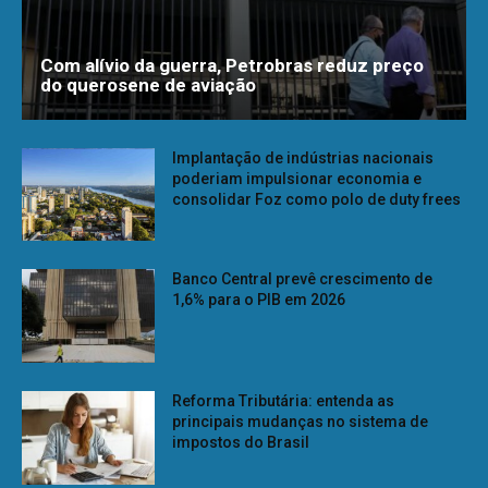
Com alívio da guerra, Petrobras reduz preço
do querosene de aviação
Implantação de indústrias nacionais
poderiam impulsionar economia e
consolidar Foz como polo de duty frees
Banco Central prevê crescimento de
1,6% para o PIB em 2026
Reforma Tributária: entenda as
principais mudanças no sistema de
impostos do Brasil