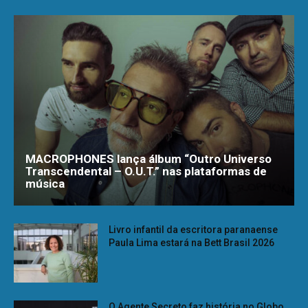
MACROPHONES lança álbum “Outro Universo
Transcendental – O.U.T.” nas plataformas de
música
Livro infantil da escritora paranaense
Paula Lima estará na Bett Brasil 2026
O Agente Secreto faz história no Globo