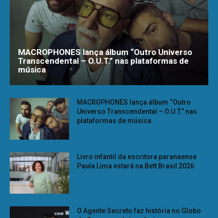
MACROPHONES lança álbum “Outro Universo
Transcendental – O.U.T.” nas plataformas de
música
MACROPHONES lança álbum “Outro
Universo Transcendental – O.U.T.” nas
plataformas de música
Livro infantil da escritora paranaense
Paula Lima estará na Bett Brasil 2026
O Agente Secreto faz história no Globo