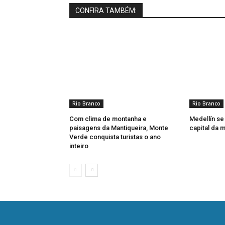
CONFIRA TAMBÉM:
Rio Branco
Rio Branco
Com clima de montanha e
Medellín se
paisagens da Mantiqueira, Monte
capital da 
Verde conquista turistas o ano
inteiro