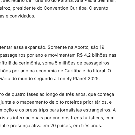
, secretário de Turismo do Paraná, Ana Paula Seliman,
iroz, presidente do Convention Curitiba. O evento
tas e convidados.
tentar essa expansão. Somente na Abottc, são 19
e passageiros por ano e movimentam R$ 4,2 bilhões nas
nfitriã da cerimônia, soma 5 milhões de passageiros
hões por ano na economia de Curitiba e do litoral. O
viário do mundo segundo a Lonely Planet 2025.
o de quatro fases ao longo de três anos, que começa
junta e o mapeamento de oito roteiros prioritários, e
oção e os press trips para jornalistas estrangeiros. A
istas internacionais por ano nos trens turísticos, com
nal e presença ativa em 20 países, em três anos.