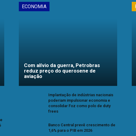
ECONOMIA
Com alívio da guerra, Petrobras
reduz preço do querosene de
aviação
Implantação de indústrias nacionais
poderiam impulsionar economia e
consolidar Foz como polo de duty
frees
se
Banco Central prevê crescimento de
6
1,6% para o PIB em 2026