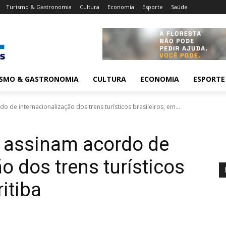
Turismo & Gastronomia
Cultura
Economia
Esporte
Saúde
ISMO & GASTRONOMIA
CULTURA
ECONOMIA
ESPORTE
 de internacionalização dos trens turísticos brasileiros, em...
r assinam acordo de
o dos trens turísticos
ritiba