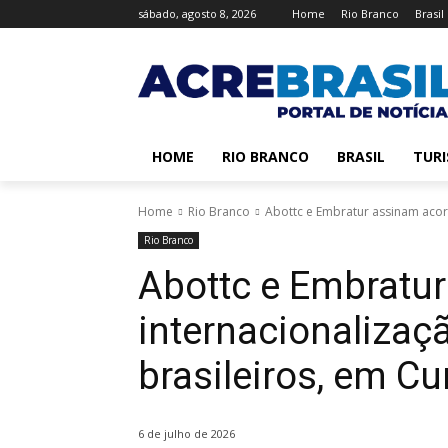
sábado, agosto 8, 2026
Home
Rio Branco
Brasil
HOME
RIO BRANCO
BRASIL
TUR
Home
Rio Branco
Abottc e Embratur assinam acordo
Rio Branco
Abottc e Embratu
internacionalizaçã
brasileiros, em Cu
6 de julho de 2026