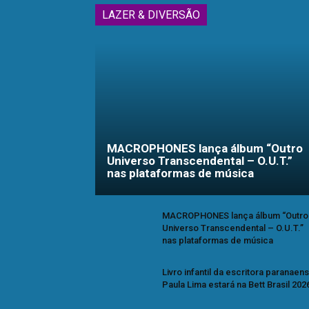
LAZER & DIVERSÃO
MACROPHONES lança álbum “Outro
Universo Transcendental – O.U.T.”
nas plataformas de música
MACROPHONES lança álbum “Outro
Universo Transcendental – O.U.T.”
nas plataformas de música
Livro infantil da escritora paranaen
Paula Lima estará na Bett Brasil 202