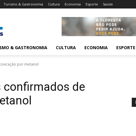
Turismo & Gastronomia
Cultura
Economia
Esporte
Saúde
ISMO & GASTRONOMIA
CULTURA
ECONOMIA
ESPORTE
ntoxicação por metanol
s confirmados de
etanol