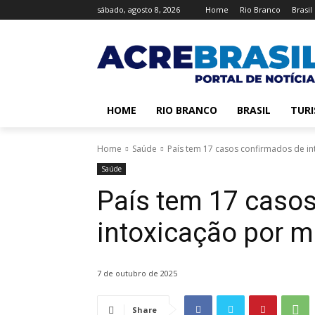
sábado, agosto 8, 2026
Home
Rio Branco
Brasil
HOME
RIO BRANCO
BRASIL
TUR
Home
Saúde
País tem 17 casos confirmados de i
Saúde
País tem 17 caso
intoxicação por m
7 de outubro de 2025
Share