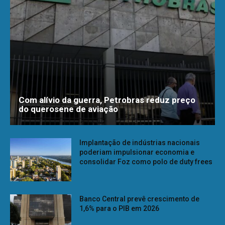
Com alívio da guerra, Petrobras reduz preço
do querosene de aviação
Implantação de indústrias nacionais
poderiam impulsionar economia e
consolidar Foz como polo de duty frees
Banco Central prevê crescimento de
1,6% para o PIB em 2026