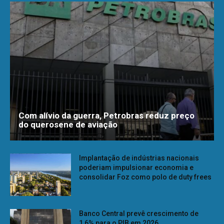
Com alívio da guerra, Petrobras reduz preço
do querosene de aviação
Implantação de indústrias nacionais
poderiam impulsionar economia e
consolidar Foz como polo de duty frees
Banco Central prevê crescimento de
1,6% para o PIB em 2026