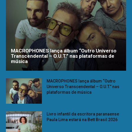
MACROPHONES lança álbum “Outro Universo
Transcendental – O.U.T.” nas plataformas de
música
MACROPHONES lança álbum “Outro
Universo Transcendental – O.U.T.” nas
plataformas de música
Livro infantil da escritora paranaense
Paula Lima estará na Bett Brasil 2026