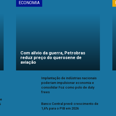
ECONOMIA
Com alívio da guerra, Petrobras
reduz preço do querosene de
aviação
Implantação de indústrias nacionais
poderiam impulsionar economia e
consolidar Foz como polo de duty
frees
se
Banco Central prevê crescimento de
6
1,6% para o PIB em 2026