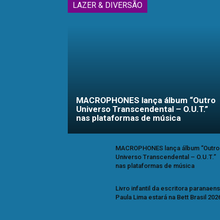
LAZER & DIVERSÃO
MACROPHONES lança álbum “Outro
Universo Transcendental – O.U.T.”
nas plataformas de música
MACROPHONES lança álbum “Outro
Universo Transcendental – O.U.T.”
nas plataformas de música
Livro infantil da escritora paranaen
Paula Lima estará na Bett Brasil 202