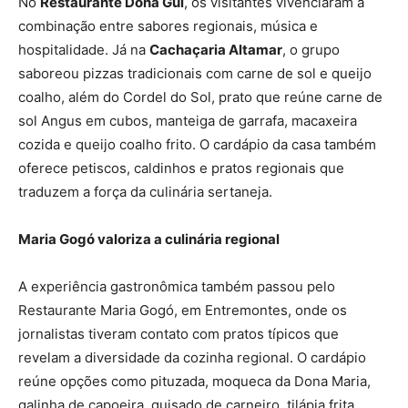
No
Restaurante Dona Gui
, os visitantes vivenciaram a
combinação entre sabores regionais, música e
hospitalidade. Já na
Cachaçaria Altamar
, o grupo
saboreou pizzas tradicionais com carne de sol e queijo
coalho, além do Cordel do Sol, prato que reúne carne de
sol Angus em cubos, manteiga de garrafa, macaxeira
cozida e queijo coalho frito. O cardápio da casa também
oferece petiscos, caldinhos e pratos regionais que
traduzem a força da culinária sertaneja.
Maria Gogó valoriza a culinária regional
A experiência gastronômica também passou pelo
Restaurante Maria Gogó, em Entremontes, onde os
jornalistas tiveram contato com pratos típicos que
revelam a diversidade da cozinha regional. O cardápio
reúne opções como pituzada, moqueca da Dona Maria,
galinha de capoeira, guisado de carneiro, tilápia frita