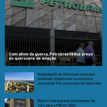
Com alívio da guerra, Petrobras reduz preço
do querosene de aviação
Implantação de indústrias nacionais
poderiam impulsionar economia e
consolidar Foz como polo de duty frees
Banco Central prevê crescimento de
1,6% para o PIB em 2026