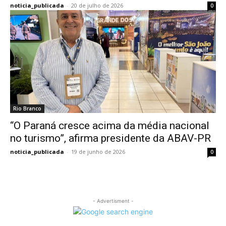
noticia_publicada
-
20 de julho de 2026
0
Rio Branco
“O Paraná cresce acima da média nacional
no turismo”, afirma presidente da ABAV-PR
noticia_publicada
-
19 de junho de 2026
0
- Advertisment -