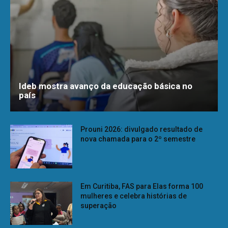
Ideb mostra avanço da educação básica no
país
Prouni 2026: divulgado resultado de
nova chamada para o 2º semestre
Em Curitiba, FAS para Elas forma 100
mulheres e celebra histórias de
superação