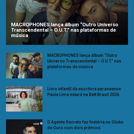
MACROPHONES lança álbum “Outro Universo
Transcendental – O.U.T.” nas plataformas de
música
MACROPHONES lança álbum “Outro
Universo Transcendental – O.U.T.” nas
plataformas de música
Livro infantil da escritora paranaense
Paula Lima estará na Bett Brasil 2026
O Agente Secreto faz história no Globo
de Ouro com dois prêmios