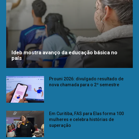
Ideb mostra avanço da educação básica no
país
Prouni 2026: divulgado resultado de
nova chamada para o 2º semestre
Em Curitiba, FAS para Elas forma 100
mulheres e celebra histórias de
superação