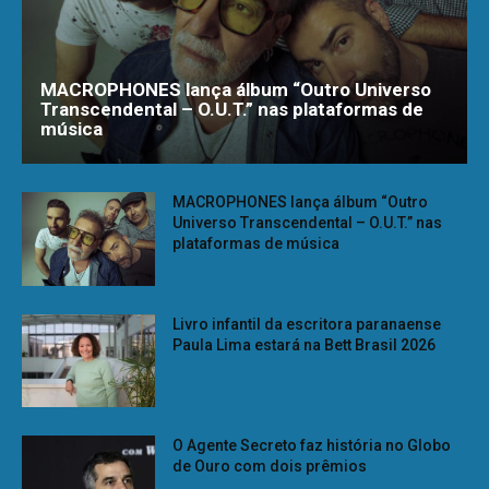
MACROPHONES lança álbum “Outro Universo
Transcendental – O.U.T.” nas plataformas de
música
MACROPHONES lança álbum “Outro
Universo Transcendental – O.U.T.” nas
plataformas de música
Livro infantil da escritora paranaense
Paula Lima estará na Bett Brasil 2026
O Agente Secreto faz história no Globo
de Ouro com dois prêmios