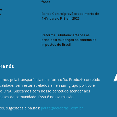
frees
se
Banco Central prevê crescimento de
6
1,6% para o PIB em 2026
Reforma Tributária: entenda as
principais mudanças no sistema de
impostos do Brasil
re nós
amos pela transparência na informação. Produzir conteúdo
ualidade, sem estar atrelados a nenhum grupo político é
o DNA. Buscamos com nosso conteúdo atender aos
resses da comunidade. Essa é nossa missão!
gos, sugestões e pautas:
pauta@acrebrasil.com.br