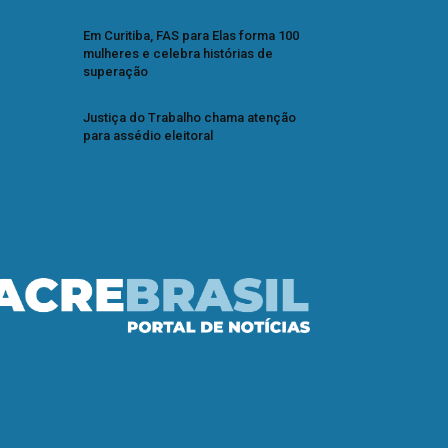
Em Curitiba, FAS para Elas forma 100
mulheres e celebra histórias de
superação
Justiça do Trabalho chama atenção
para assédio eleitoral