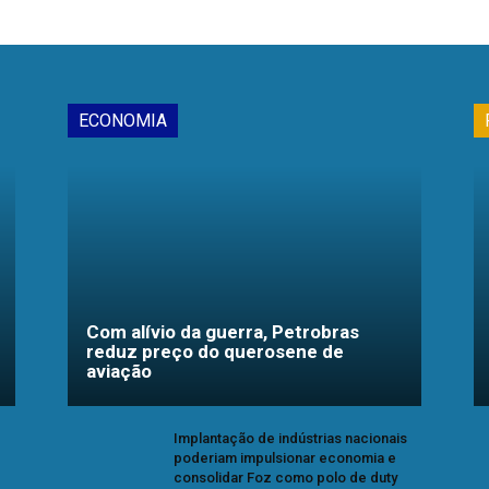
ECONOMIA
Com alívio da guerra, Petrobras
reduz preço do querosene de
aviação
Implantação de indústrias nacionais
poderiam impulsionar economia e
consolidar Foz como polo de duty