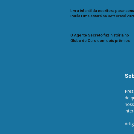
Livro infantil da escritora paranaen
Paula Lima estará na Bett Brasil 202
O Agente Secreto faz história no
Globo de Ouro com dois prêmios
Sob
Prez
de q
noss
inte
Arti