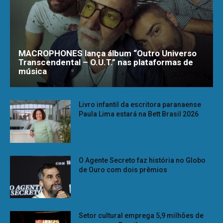
MACROPHONES lança álbum “Outro Universo
Transcendental – O.U.T.” nas plataformas de
música
Livro infantil da escritora paranaense
Paula Lima estará na Bett Brasil 2026
O Agente Secreto faz história no Globo
de Ouro com dois prêmios
Setor cultural emprega 5,9 milhões de