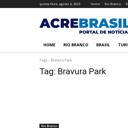
quinta-feira, agosto 6, 2026
Home
Rio Branco
B
HOME
RIO BRANCO
BRASIL
TUR
Tags
Bravura Park
Tag:
Bravura Park
Rio Branco