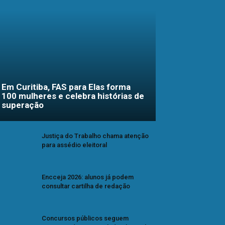
Em Curitiba, FAS para Elas forma
100 mulheres e celebra histórias de
superação
Justiça do Trabalho chama atenção
para assédio eleitoral
Encceja 2026: alunos já podem
consultar cartilha de redação
Concursos públicos seguem