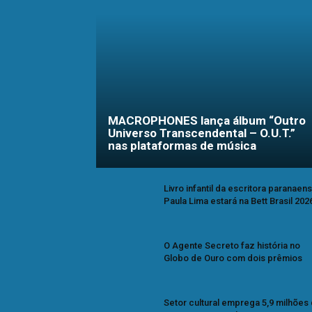
MACROPHONES lança álbum “Outro
Universo Transcendental – O.U.T.”
nas plataformas de música
Livro infantil da escritora paranaen
Paula Lima estará na Bett Brasil 202
O Agente Secreto faz história no
Globo de Ouro com dois prêmios
Setor cultural emprega 5,9 milhões