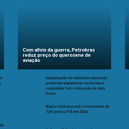
Com alívio da guerra, Petrobras
reduz preço do querosene de
aviação
se
Implantação de indústrias nacionais
6
poderiam impulsionar economia e
consolidar Foz como polo de duty
frees
Banco Central prevê crescimento de
1,6% para o PIB em 2026
 de