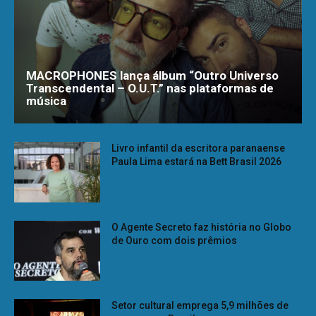
MACROPHONES lança álbum “Outro Universo
Transcendental – O.U.T.” nas plataformas de
música
Livro infantil da escritora paranaense
Paula Lima estará na Bett Brasil 2026
O Agente Secreto faz história no Globo
de Ouro com dois prêmios
Setor cultural emprega 5,9 milhões de