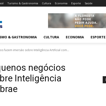
asil
Turismo & Gastronomia
Cultura
Economia
Esporte
Saúde
ISMO & GASTRONOMIA
CULTURA
ECONOMIA
ESPORTE
s fazem imersão sobre Inteligência Artificial com...
equenos negócios
re Inteligência
ebrae