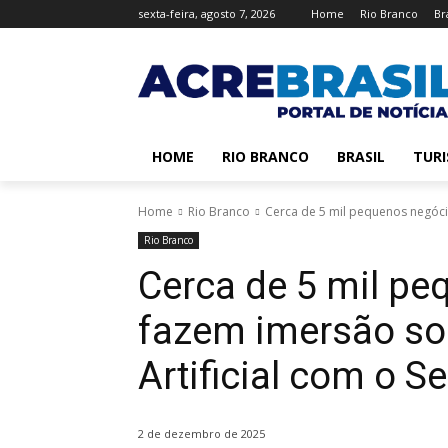
sexta-feira, agosto 7, 2026
Home
Rio Branco
Br
HOME
RIO BRANCO
BRASIL
TUR
Home
Rio Branco
Cerca de 5 mil pequenos negócio
Rio Branco
Cerca de 5 mil p
fazem imersão sob
Artificial com o S
2 de dezembro de 2025