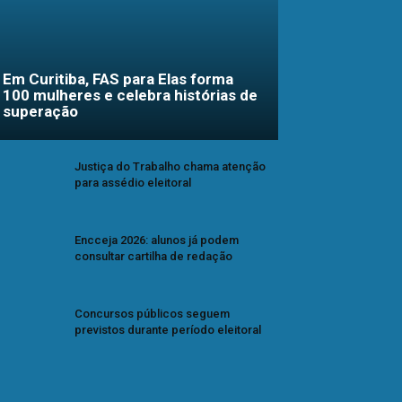
Em Curitiba, FAS para Elas forma
100 mulheres e celebra histórias de
superação
Justiça do Trabalho chama atenção
para assédio eleitoral
Encceja 2026: alunos já podem
consultar cartilha de redação
Concursos públicos seguem
previstos durante período eleitoral