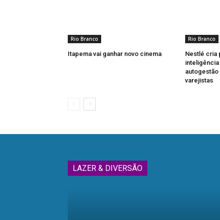
Rio Branco
Rio Branco
Itapema vai ganhar novo cinema
Nestlé cria
inteligênci
autogestão
varejistas
LAZER & DIVERSÃO