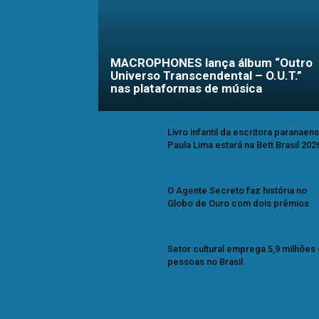
MACROPHONES lança álbum “Outro
Universo Transcendental – O.U.T.”
nas plataformas de música
Livro infantil da escritora paranaen
Paula Lima estará na Bett Brasil 202
O Agente Secreto faz história no
Globo de Ouro com dois prêmios
Setor cultural emprega 5,9 milhões
pessoas no Brasil