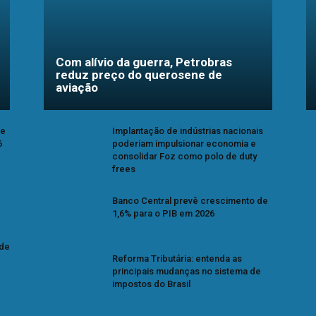
Com alívio da guerra, Petrobras
reduz preço do querosene de
aviação
se
Implantação de indústrias nacionais
6
poderiam impulsionar economia e
consolidar Foz como polo de duty
frees
Banco Central prevê crescimento de
1,6% para o PIB em 2026
 de
Reforma Tributária: entenda as
principais mudanças no sistema de
impostos do Brasil