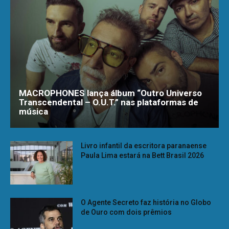
MACROPHONES lança álbum “Outro Universo
Transcendental – O.U.T.” nas plataformas de
música
Livro infantil da escritora paranaense
Paula Lima estará na Bett Brasil 2026
O Agente Secreto faz história no Globo
de Ouro com dois prêmios