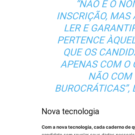
“NÃO É O N
INSCRIÇÃO, MAS
LER E GARANTI
PERTENCE ÀQUE
QUE OS CANDI
APENAS COM O 
NÃO COM 
BUROCRÁTICAS”, 
Nova tecnologia
Com a nova tecnologia, cada caderno de q
candidato sem revelar seus dados pessoais