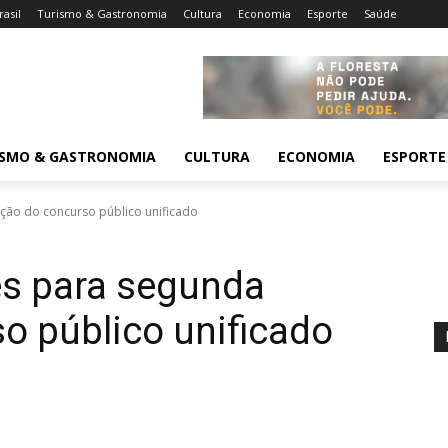
rasil
Turismo & Gastronomia
Cultura
Economia
Esporte
Saúde
ISMO & GASTRONOMIA
CULTURA
ECONOMIA
ESPORTE
ção do concurso público unificado
es para segunda
o público unificado