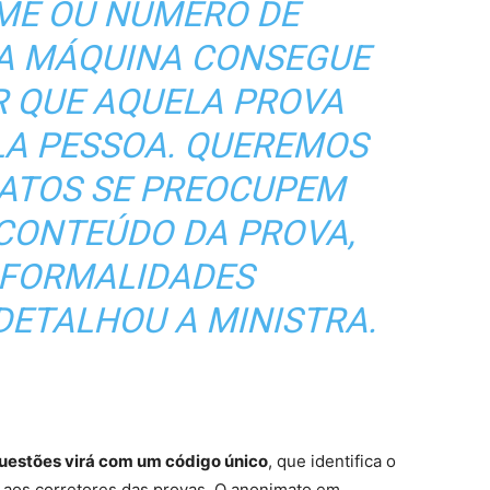
OME OU NÚMERO DE
 A MÁQUINA CONSEGUE
R QUE AQUELA PROVA
LA PESSOA. QUEREMOS
DATOS SE PREOCUPEM
CONTEÚDO DA PROVA,
FORMALIDADES
DETALHOU A MINISTRA.
uestões virá com um código único
, que identifica o
 aos corretores das provas. O anonimato em