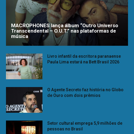
MACROPHONES lança álbum “Outro Universo
Transcendental – O.U.T.” nas plataformas de
música
Livro infantil da escritora paranaense
Paula Lima estará na Bett Brasil 2026
O Agente Secreto faz história no Globo
de Ouro com dois prêmios
Setor cultural emprega 5,9 milhões de
pessoas no Brasil