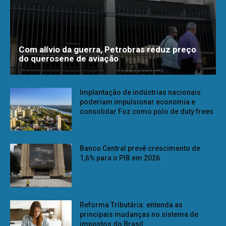
Com alívio da guerra, Petrobras reduz preço
do querosene de aviação
Implantação de indústrias nacionais
poderiam impulsionar economia e
consolidar Foz como polo de duty frees
Banco Central prevê crescimento de
1,6% para o PIB em 2026
Reforma Tributária: entenda as
principais mudanças no sistema de
impostos do Brasil