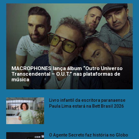
MACROPHONES lança álbum “Outro Universo
Transcendental – O.U.T.” nas plataformas de
música
Livro infantil da escritora paranaense
Paula Lima estará na Bett Brasil 2026
O Agente Secreto faz história no Globo