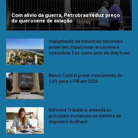
Com alívio da guerra, Petrobras reduz preço
do querosene de aviação
Implantação de indústrias nacionais
poderiam impulsionar economia e
consolidar Foz como polo de duty frees
Banco Central prevê crescimento de
1,6% para o PIB em 2026
Reforma Tributária: entenda as
principais mudanças no sistema de
impostos do Brasil