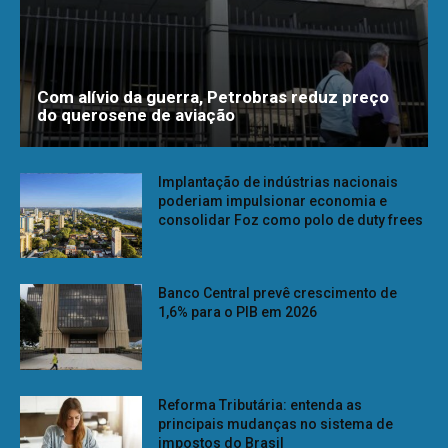
Com alívio da guerra, Petrobras reduz preço
do querosene de aviação
Implantação de indústrias nacionais
poderiam impulsionar economia e
consolidar Foz como polo de duty frees
Banco Central prevê crescimento de
1,6% para o PIB em 2026
Reforma Tributária: entenda as
principais mudanças no sistema de
impostos do Brasil