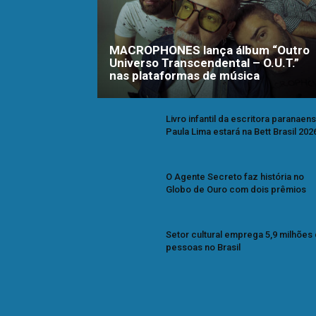
MACROPHONES lança álbum “Outro
Universo Transcendental – O.U.T.”
nas plataformas de música
Livro infantil da escritora paranaen
Paula Lima estará na Bett Brasil 202
O Agente Secreto faz história no
Globo de Ouro com dois prêmios
Setor cultural emprega 5,9 milhões
pessoas no Brasil