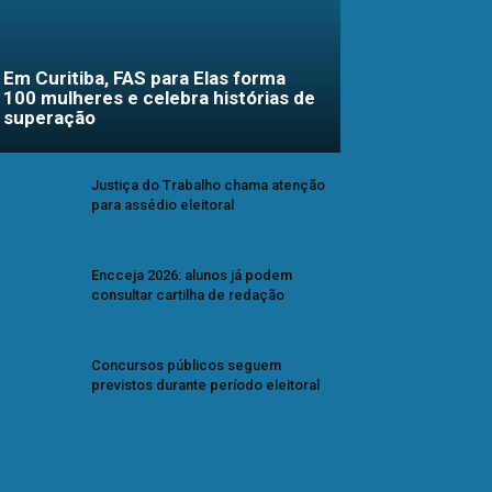
Em Curitiba, FAS para Elas forma
100 mulheres e celebra histórias de
superação
Justiça do Trabalho chama atenção
para assédio eleitoral
Encceja 2026: alunos já podem
consultar cartilha de redação
Concursos públicos seguem
previstos durante período eleitoral