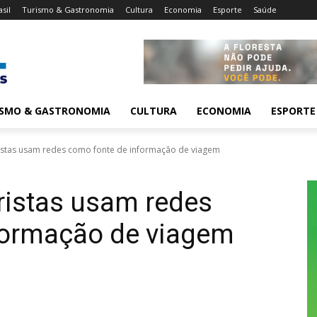
asil
Turismo & Gastronomia
Cultura
Economia
Esporte
Saúde
ISMO & GASTRONOMIA
CULTURA
ECONOMIA
ESPORTE
stas usam redes como fonte de informação de viagem
ristas usam redes
formação de viagem