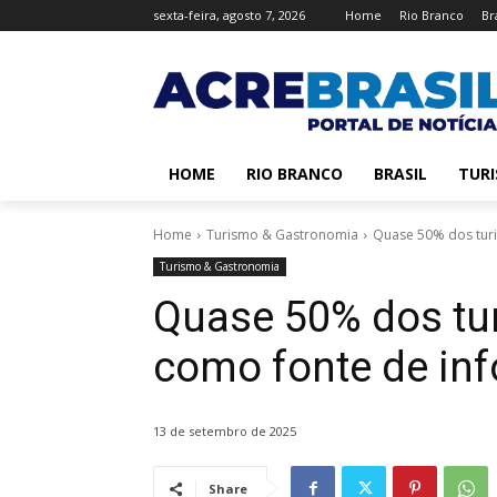
sexta-feira, agosto 7, 2026
Home
Rio Branco
Br
HOME
RIO BRANCO
BRASIL
TUR
Home
Turismo & Gastronomia
Quase 50% dos turi
Turismo & Gastronomia
Quase 50% dos tu
como fonte de in
13 de setembro de 2025
Share