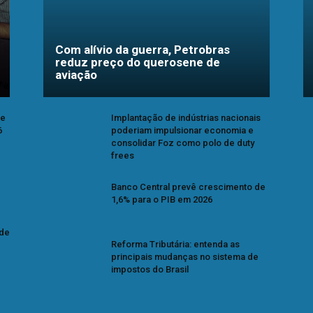
Com alívio da guerra, Petrobras
reduz preço do querosene de
aviação
se
Implantação de indústrias nacionais
6
poderiam impulsionar economia e
consolidar Foz como polo de duty
frees
Banco Central prevê crescimento de
1,6% para o PIB em 2026
 de
Reforma Tributária: entenda as
principais mudanças no sistema de
impostos do Brasil