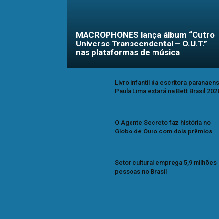
MACROPHONES lança álbum “Outro
Universo Transcendental – O.U.T.”
nas plataformas de música
Livro infantil da escritora paranaen
Paula Lima estará na Bett Brasil 202
O Agente Secreto faz história no
Globo de Ouro com dois prêmios
Setor cultural emprega 5,9 milhões
pessoas no Brasil