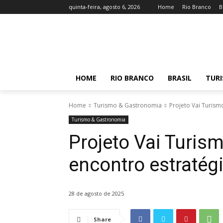
quinta-feira, agosto 6, 2026
Home
Rio Branco
B
HOME
RIO BRANCO
BRASIL
TUR
Home
Turismo & Gastronomia
Projeto Vai Turism
Turismo & Gastronomia
Projeto Vai Turis
encontro estratég
28 de agosto de 2025
Share