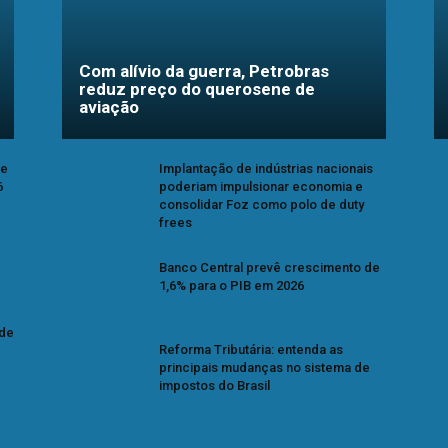
Com alívio da guerra, Petrobras
reduz preço do querosene de
aviação
se
Implantação de indústrias nacionais
6
poderiam impulsionar economia e
consolidar Foz como polo de duty
frees
Banco Central prevê crescimento de
1,6% para o PIB em 2026
 de
Reforma Tributária: entenda as
principais mudanças no sistema de
impostos do Brasil