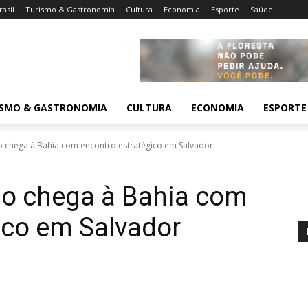
rasil
Turismo & Gastronomia
Cultura
Economia
Esporte
Saúde
ISMO & GASTRONOMIA
CULTURA
ECONOMIA
ESPORTE
o chega à Bahia com encontro estratégico em Salvador
mo chega à Bahia com
ico em Salvador