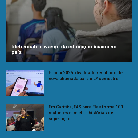
Ideb mostra avanço da educação básica no
país
Prouni 2026: divulgado resultado de
nova chamada para o 2º semestre
Em Curitiba, FAS para Elas forma 100
mulheres e celebra histórias de
superação