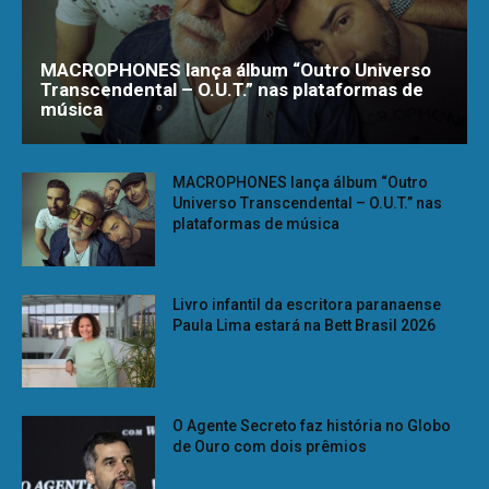
MACROPHONES lança álbum “Outro Universo
Transcendental – O.U.T.” nas plataformas de
música
MACROPHONES lança álbum “Outro
Universo Transcendental – O.U.T.” nas
plataformas de música
Livro infantil da escritora paranaense
Paula Lima estará na Bett Brasil 2026
O Agente Secreto faz história no Globo
de Ouro com dois prêmios