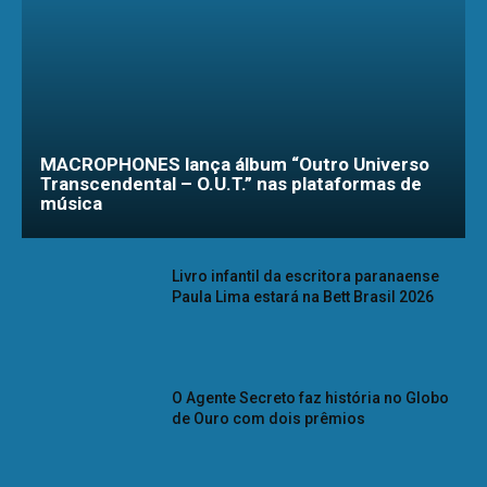
MACROPHONES lança álbum “Outro Universo
Transcendental – O.U.T.” nas plataformas de
música
Livro infantil da escritora paranaense
Paula Lima estará na Bett Brasil 2026
O Agente Secreto faz história no Globo
de Ouro com dois prêmios