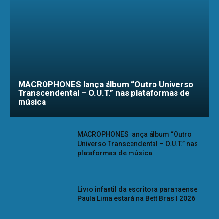
MACROPHONES lança álbum “Outro Universo
Transcendental – O.U.T.” nas plataformas de
música
MACROPHONES lança álbum “Outro
Universo Transcendental – O.U.T.” nas
plataformas de música
Livro infantil da escritora paranaense
Paula Lima estará na Bett Brasil 2026