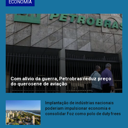
ECONOMIA
Com alívio da guerra, Petrobras reduz preço
do querosene de aviação
Implantação de indústrias nacionais
poderiam impulsionar economia e
consolidar Foz como polo de duty frees