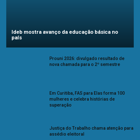
Ideb mostra avanço da educação básica no
país
Prouni 2026: divulgado resultado de
nova chamada para o 2º semestre
Em Curitiba, FAS para Elas forma 100
mulheres e celebra histórias de
superação
Justiça do Trabalho chama atenção para
assédio eleitoral