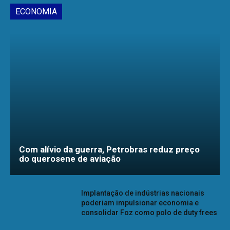
ECONOMIA
Com alívio da guerra, Petrobras reduz preço
do querosene de aviação
Implantação de indústrias nacionais
poderiam impulsionar economia e
consolidar Foz como polo de duty frees