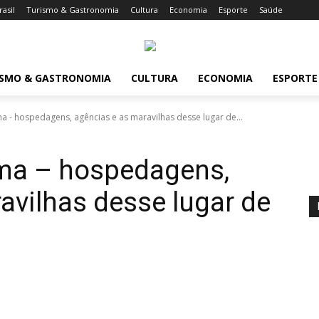
rasil
Turismo & Gastronomia
Cultura
Economia
Esporte
Saúde
ISMO & GASTRONOMIA
CULTURA
ECONOMIA
ESPORTE
 - hospedagens, agências e as maravilhas desse lugar de...
ma – hospedagens,
avilhas desse lugar de