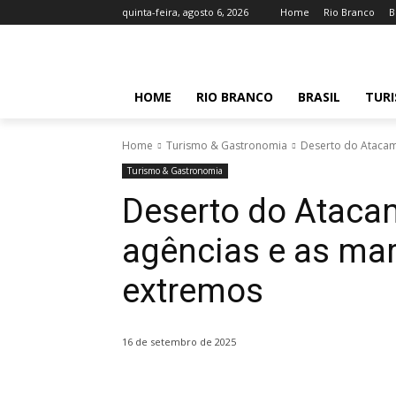
quinta-feira, agosto 6, 2026
Home
Rio Branco
B
HOME
RIO BRANCO
BRASIL
TUR
Home
Turismo & Gastronomia
Deserto do Atacama
Turismo & Gastronomia
Deserto do Ataca
agências e as mar
extremos
16 de setembro de 2025
Share