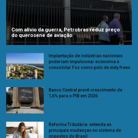
Com alívio da guerra, Petrobras reduz preço
do querosene de aviação
Implantação de indústrias nacionais
poderiam impulsionar economia e
consolidar Foz como polo de duty frees
Banco Central prevê crescimento de
1,6% para o PIB em 2026
Reforma Tributária: entenda as
principais mudanças no sistema de
impostos do Brasil