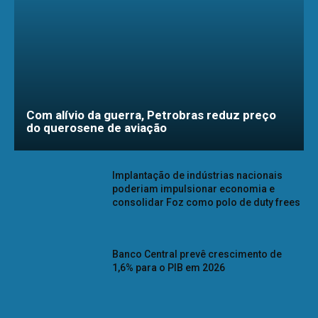
Com alívio da guerra, Petrobras reduz preço
do querosene de aviação
Implantação de indústrias nacionais
poderiam impulsionar economia e
consolidar Foz como polo de duty frees
Banco Central prevê crescimento de
1,6% para o PIB em 2026