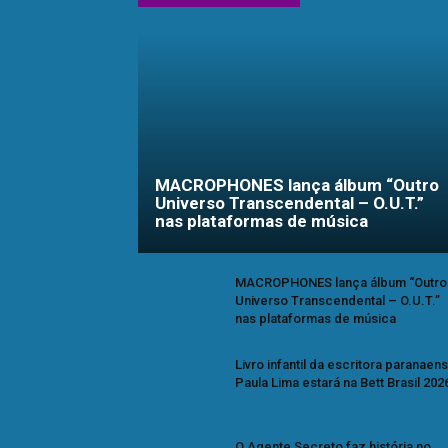
MACROPHONES lança álbum “Outro
Universo Transcendental – O.U.T.”
nas plataformas de música
MACROPHONES lança álbum “Outro
Universo Transcendental – O.U.T.”
nas plataformas de música
Livro infantil da escritora paranaen
Paula Lima estará na Bett Brasil 202
O Agente Secreto faz história no