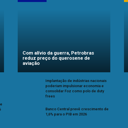
Com alívio da guerra, Petrobras
reduz preço do querosene de
aviação
Implantação de indústrias nacionais
poderiam impulsionar economia e
consolidar Foz como polo de duty
frees
se
Banco Central prevê crescimento de
6
1,6% para o PIB em 2026