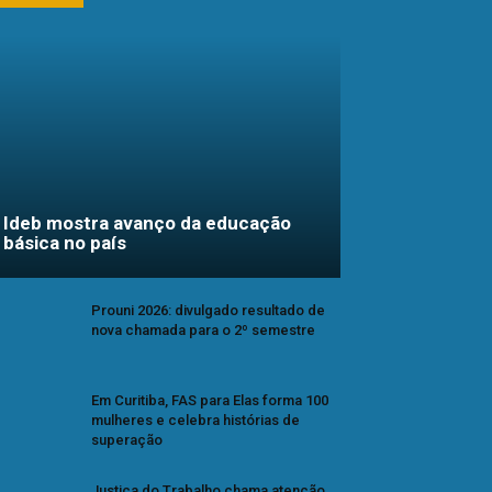
Ideb mostra avanço da educação
básica no país
Prouni 2026: divulgado resultado de
nova chamada para o 2º semestre
Em Curitiba, FAS para Elas forma 100
mulheres e celebra histórias de
superação
Justiça do Trabalho chama atenção