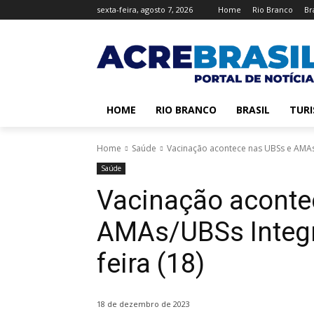
sexta-feira, agosto 7, 2026
Home
Rio Branco
Br
HOME
RIO BRANCO
BRASIL
TUR
Home
Saúde
Vacinação acontece nas UBSs e AMAs/
Saúde
Vacinação aconte
AMAs/UBSs Integr
feira (18)
18 de dezembro de 2023