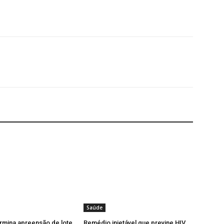
Saúde
rmina apreensão de lote
Remédio injetável que previne HIV