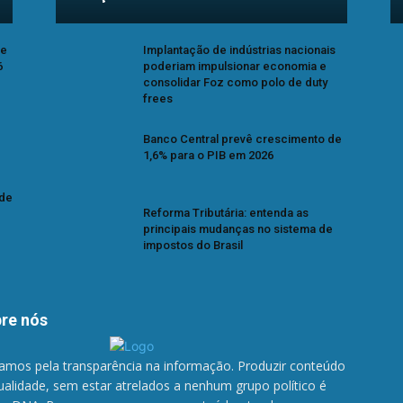
se
Implantação de indústrias nacionais
6
poderiam impulsionar economia e
consolidar Foz como polo de duty
frees
Banco Central prevê crescimento de
1,6% para o PIB em 2026
 de
Reforma Tributária: entenda as
principais mudanças no sistema de
impostos do Brasil
re nós
amos pela transparência na informação. Produzir conteúdo
ualidade, sem estar atrelados a nenhum grupo político é