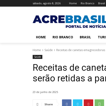
sábado, agosto 8, 2026
Home
Rio Branco
Brasil
HOME
RIO BRANCO
BRASIL
TUR
Home
Saúde
Receitas de canetas emagrecedoras s
Saúde
Receitas de cane
serão retidas a pa
23 de junho de 2025
Share