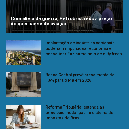
Com alívio da guerra, Petrobras reduz preço
do querosene de aviação
Implantação de indústrias nacionais
poderiam impulsionar economia e
consolidar Foz como polo de duty frees
Banco Central prevê crescimento de
1,6% para o PIB em 2026
Reforma Tributária: entenda as
principais mudanças no sistema de
impostos do Brasil