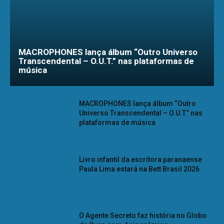
MACROPHONES lança álbum “Outro Universo
Transcendental – O.U.T.” nas plataformas de
música
MACROPHONES lança álbum “Outro
Universo Transcendental – O.U.T.” nas
plataformas de música
Livro infantil da escritora paranaense
Paula Lima estará na Bett Brasil 2026
O Agente Secreto faz história no Globo