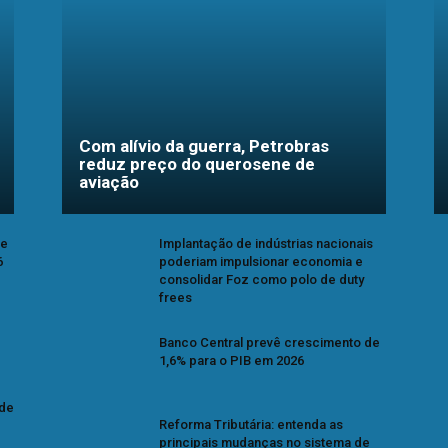
Com alívio da guerra, Petrobras
reduz preço do querosene de
aviação
se
Implantação de indústrias nacionais
6
poderiam impulsionar economia e
consolidar Foz como polo de duty
frees
Banco Central prevê crescimento de
1,6% para o PIB em 2026
 de
Reforma Tributária: entenda as
principais mudanças no sistema de