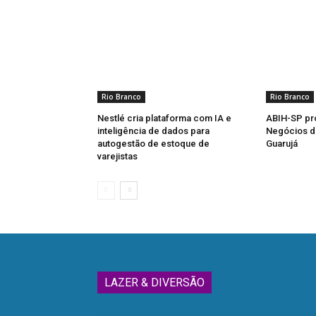
Rio Branco
Rio Branco
Nestlé cria plataforma com IA e
ABIH-SP pr
inteligência de dados para
Negócios do
autogestão de estoque de
Guarujá
varejistas
LAZER & DIVERSÃO