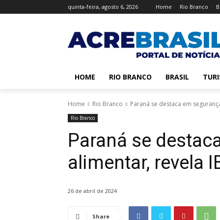
quinta-feira, agosto 6, 2026
Home
Rio Branco
B
HOME
RIO BRANCO
BRASIL
TUR
Home
Rio Branco
Paraná se destaca em segurança
Rio Branco
Paraná se destac
alimentar, revela 
26 de abril de 2024
Share