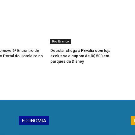
Rio Branco
omove 6º Encontro de
Decolar chega à Privalia com loja
 Portal do Hoteleiro no
exclusiva e cupom de R$ 500 em
parques da Disney
ECONOMIA