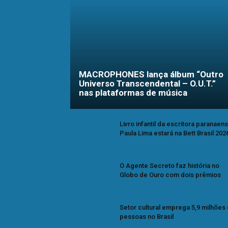
MACROPHONES lança álbum “Outro
Universo Transcendental – O.U.T.”
nas plataformas de música
Livro infantil da escritora paranaen
Paula Lima estará na Bett Brasil 202
O Agente Secreto faz história no
Globo de Ouro com dois prêmios
Setor cultural emprega 5,9 milhões
pessoas no Brasil