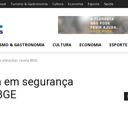
rasil
Turismo & Gastronomia
Cultura
Economia
Esporte
Saúde
ISMO & GASTRONOMIA
CULTURA
ECONOMIA
ESPORTE
 alimentar, revela IBGE
a em segurança
IBGE