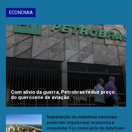
ECONOMIA
Com alívio da guerra, Petrobras reduz preço
do querosene de aviação
Implantação de indústrias nacionais
poderiam impulsionar economia e
consolidar Foz como polo de duty frees