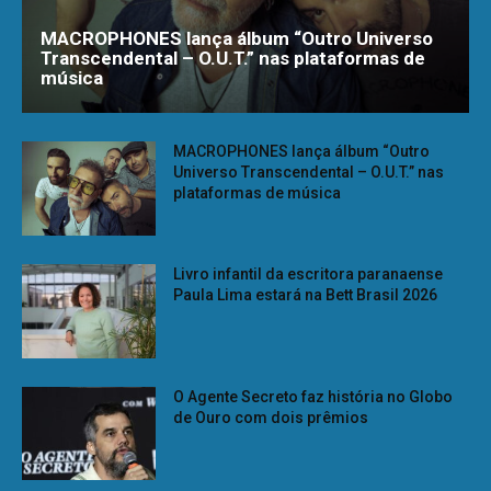
MACROPHONES lança álbum “Outro Universo
Transcendental – O.U.T.” nas plataformas de
música
MACROPHONES lança álbum “Outro
Universo Transcendental – O.U.T.” nas
plataformas de música
Livro infantil da escritora paranaense
Paula Lima estará na Bett Brasil 2026
O Agente Secreto faz história no Globo
de Ouro com dois prêmios