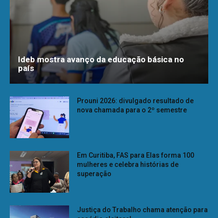
Ideb mostra avanço da educação básica no
país
Prouni 2026: divulgado resultado de
nova chamada para o 2º semestre
Em Curitiba, FAS para Elas forma 100
mulheres e celebra histórias de
superação
Justiça do Trabalho chama atenção para