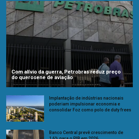
Com alívio da guerra, Petrobras reduz preço
do querosene de aviação
Implantação de indústrias nacionais
poderiam impulsionar economia e
consolidar Foz como polo de duty frees
Banco Central prevê crescimento de
1,6% para o PIB em 2026